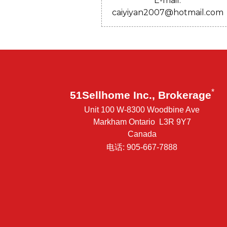
E-mail:
caiyiyan2007@hotmail.com
*
51Sellhome Inc., Brokerage
Unit 100 W-8300 Woodbine Ave
Markham Ontario L3R 9Y7
Canada
电话: 905-667-7888