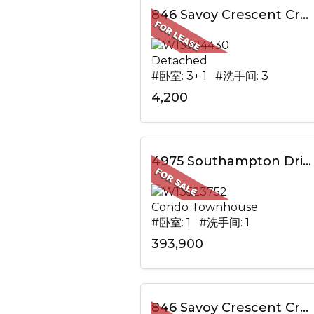
846 Savoy Crescent Cres, Mississauga, ON
Detached
#卧室: 3+ 1 #洗手间: 3
4,200
4975 Southampton Drive, 195, Mississauga, ON
Condo Townhouse
#卧室: 1 #洗手间: 1
393,900
846 Savoy Crescent Cres, Mississauga, ON