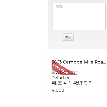
5663 Campbellville Road, Milton, ON
Detached
#卧室: 4+ 1 #洗手间: 3
4,000